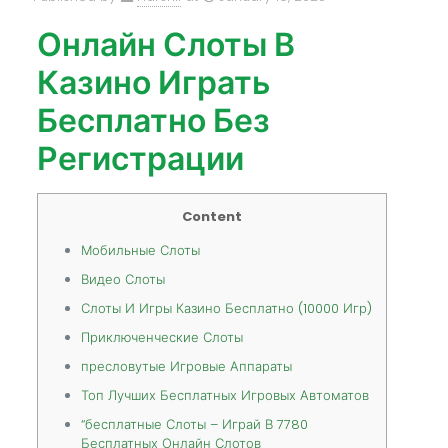
Онлайн Слоты В
Казино Играть
Бесплатно Без
Регистрации
Content
Мобильные Слоты
Видео Слоты
Слоты И Игры Казино Бесплатно (10000 Игр)
Приключенческие Слоты
пресловутые Игровые Аппараты
Топ Лучших Бесплатных Игровых Автоматов
“бесплатные Слоты – Играй В 7780
Бесплатных Онлайн Слотов