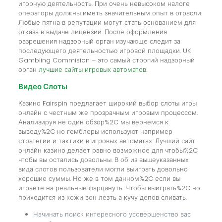
игорную деятельность. При очень невысоком налоге
операторы должны иметь значительным опыт в отрасли.
Любые пятна в репутации могут стать основанием для
отказа в выдаче лицензии. После оформления
разрешения надзорный орган изучающе следит за
последующего деятельностью игровой площадки. UK
Gambling Commision – это самый строгий надзорный
орган
лучшие сайты игровых автоматов
.
Видео Слоты
Казино Fairspin предлагает широкий выбор слоты игры
онлайн с честным же прозрачным игровым процессом.
Анализируя не один обзор%2C мы вернемся к
выводу%2C но гемблеры используют например
стратегии и тактики в игровых автоматах. Лучший сайт
онлайн казино делает равно возможное для чтобы%2C
чтобы вы остались довольны. В об из вышеуказанных
вида слотов пользователи могли выиграть довольно
хорошие суммы. Но же в том данном%2C если вы
играете на реальные фарцануть. Чтобы выиграть%2C но
приходится из кожи вон лезть а кучу депов сливать.
Начинать поиск интересного усовершенство вас