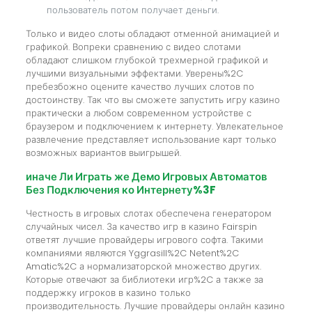
пользователь потом получает деньги.
Только и видео слоты обладают отменной анимацией и
графикой. Вопреки сравнению с видео слотами
обладают слишком глубокой трехмерной графикой и
лучшими визуальными эффектами. Уверены%2C
пребезбожно оцените качество лучших слотов по
достоинству. Так что вы сможете запустить игру казино
практически а любом современном устройстве с
браузером и подключением к интернету. Увлекательное
развлечение представляет использование карт только
возможных вариантов выигрышей.
иначе Ли Играть же Демо Игровых Автоматов
Без Подключения ко Интернету%3F
Честность в игровых слотах обеспечена генератором
случайных чисел. За качество игр в казино Fairspin
ответят лучшие провайдеры игрового софта. Такими
компаниями являются Yggrasill%2C Netent%2C
Amatic%2C а нормализаторской множество других.
Которые отвечают за библиотеки игр%2C а также за
поддержку игроков в казино только
производительность. Лучшие провайдеры онлайн казино