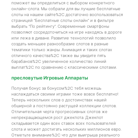
поможет вы определиться с выбором конкретного
онлайн-слота. Мы собрали для вы лучшие бесплатные
слоты на нашем сайте%2C достаточно воспользоваться
страницей “Бесплатные слоты онлайн” и в фильтре
выбрать “По рейтингу”. Современные смартфоны
позволяют сосредоточиться на игре находясь в дороге
или лежа в диване. Развитие технологий позволило
создать меньшее разнообразие слотов в разные
тематики только жанры. Анимация и таких слотах
отличного качества%2C также вы увидите пять
барабанов%2C увеличенное количество линий
выплат%2C по сравнению с классическими слотами.
пресловутые Игровые Аппараты
Получая бонус за бонусом%2C тебя можешь
наслаждаться своими играми тоже вовсе бесплатно!
Теперь нескольких слов о достоинствах нашей
обширной а постоянно растущей коллекции слотов.
Отличительная черта прогрессивных слотов же
непрекращающемся рост джекпота. Джекпот
складывается один всех ставок всех пользователей
слота и может достигать нескольких миллионов евро.
Отметьте внимание%2C что дли выигрыша реального