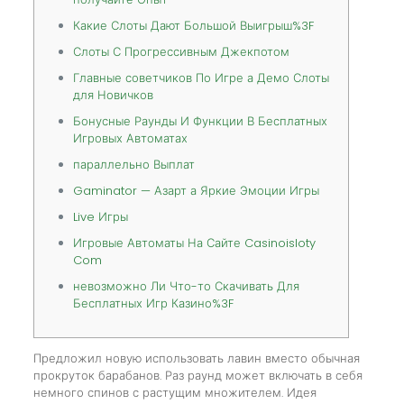
Какие Слоты Дают Большой Выигрыш%3F
Слоты С Прогрессивным Джекпотом
Главные советчиков По Игре а Демо Слоты
для Новичков
Бонусные Раунды И Функции В Бесплатных
Игровых Автоматах
параллельно Выплат
Gaminator — Азарт а Яркие Эмоции Игры
Live Игры
Игровые Автоматы На Сайте Casinoisloty
Com
невозможно Ли Что-то Скачивать Для
Бесплатных Игр Казино%3F
Предложил новую использовать лавин вместо обычная
прокруток барабанов. Раз раунд может включать в себя
немного спинов с растущим множителем. Идея