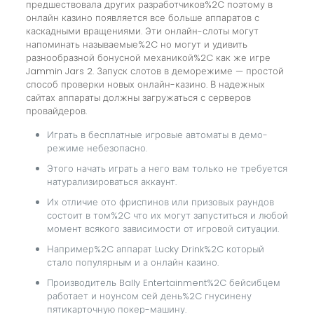
предшествовала других разработчиков%2C поэтому в
онлайн казино появляется все больше аппаратов с
каскадными вращениями. Эти онлайн-слоты могут
напоминать называемые%2C но могут и удивить
разнообразной бонусной механикой%2C как же игре
Jammin Jars 2. Запуск слотов в деморежиме — простой
способ проверки новых онлайн-казино. В надежных
сайтах аппараты должны загружаться с серверов
провайдеров.
Играть в бесплатные игровые автоматы в демо-
режиме небезопасно.
Этого начать играть а него вам только не требуется
натурализироваться аккаунт.
Их отличие ото фриспинов или призовых раундов
состоит в том%2C что их могут запуститься и любой
момент всякого зависимости от игровой ситуации.
Например%2C аппарат Lucky Drink%2C который
стало популярным и а онлайн казино.
Производитель Bally Entertainment%2C бейсибцем
работает и ноунсом сей день%2C гнусинену
пятикарточную покер-машину.