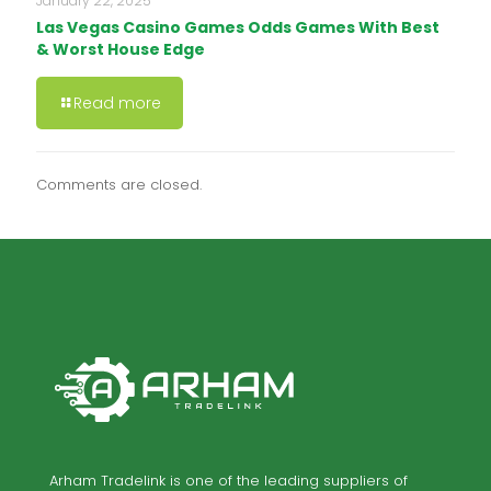
January 22, 2025
Las Vegas Casino Games Odds Games With Best
& Worst House Edge
Read more
Comments are closed.
Arham Tradelink is one of the leading suppliers of