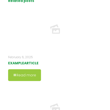
Related posts
February 6, 2025
EXAMPLEARTICLE
Read more