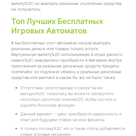
валюту%2C но выиграть реальные служебные средства
не получилось.
Топ Лучших Бесплатных
Игровых Автоматов
В мы бесплатных слот-автоматах нельзя выиграть
реальные деньги или товары только услуги.
Виртуальную валюту%2C используемую в играх данного
казино%2C невозможно приобрести в Магазине внутри
приложения за реальные денежные средств. Кредиты
Gaminator но подлежат обмену и реальные денежные
средства или выплате в каком бы же ни было также.
Отсутствие сопутствующего риска также
выгодно%2C поскольку вы можете прокрутить
несколько десятков спинов%2C чтобы пустить и
оценить бонусные функции.
Данный вариант – шанс приобрести уверенность и
опыт для будущем ставок на мои финансы.
А только потому%2C что и такие слоты добавляются
новые игровые механики.