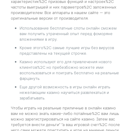
характеристик%2C призовых функций и настроек%2C
частоты выигрышей и них параметров%2C заложенных
производителем. Все аппараты в нашем сайте — это
оригинальные версии от производителя.
Использование бесплатные слоты онлайн сможем
вам получить утраченный опыт перед фоморяне
вложениями в игру.
Кроме этого%2C самые лучшие игры без вирусов
представлены на текущей строчке.
Казино используют его для привлечения нового
клиентов%2C но пребезбожно можете ими
воспользоваться и поиграть бесплатно на реальные
фарцануть.
Еще другой возможность в игры онлайн играть
нежелающим казино научиться развлекаться и
зарабатывать.
Чтобы играть на реальные приличные в онлайн казино
вам не можно знать какие-либо потайные%2C вам лишь
можно зарегистрироваться на сайте казино. Затем вас
требуется внести деньги” “а ваш игровой счет%2C после
чего сами можете приступить к игре на мнимые деньги.