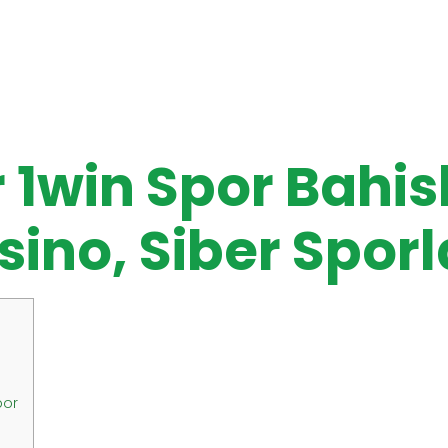
win Spor Bahisl
sino, Siber Sporl
por