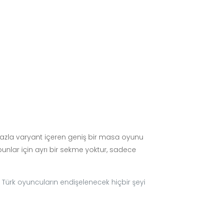
n fazla varyant içeren geniş bir masa oyunu
bunlar için ayrı bir sekme yoktur, sadece
e Türk oyuncuların endişelenecek hiçbir şeyi