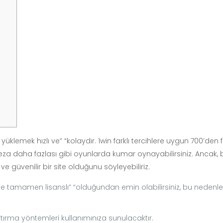
yüklemek hızlı ve” “kolaydır. 1win farklı tercihlere uygun 700’de
eza daha fazlası gibi oyunlarda kumar oynayabilirsiniz. Ancak, 
 ve güvenilir bir site olduğunu söyleyebiliriz.
n ve tamamen lisanslı” “olduğundan emin olabilirsiniz, bu nedenl
tırma yöntemleri kullanımınıza sunulacaktır.