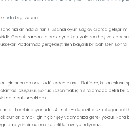
akkında bilgi verelim.
nızı anında alırsınız. Lisanslı oyun sağlayıcılarca geliştirilmi
dir. Gerçek zamanlı olarak oynarken, yalnızca hoş ve kibar sunu
ksektir. Platformda gerçekleştirilen başarılı bir bahisten sonra
arı için sunulan nakit ödüllerden oluşur. Platform, kullanıcıların
sıralaması oluşturur. Bonus kazanmak için sıralamada belirli bir d
bir tablo bulunmaktadır.
ların bir kombinasyonudur. Alt satır – depozitosuz kategorideki h
ak bunları almak için hiçbir şey yapmanıza gerek yoktur. Para 
uygulamayı indirmelerini kesinlikle tavsiye ediyoruz.