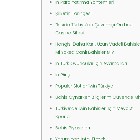
In Para Yatırma Yöntemleri
Şirketin Tarihçesi
“Inside Türkiye’de Çevrimiçi On Line
Casino Sitesi
Hangisi Daha Karlı, Uzun Vadeli Bahisle
Mi Yoksa Canlı Bahisler Mi?
In Türk Oyuncular Için Avantajları
In Giriş
Popüler Slotlar 1win Türkiye
Bahis Oynarken Bilgilerim Güvende Mi
Türkiye’de 1win Bahisleri Için Mevcut
Sporlar
Bahis Piyasaları
Yorum Yap İptal Etmek