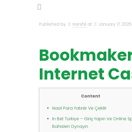
Published by
Harshil
at
January 17, 2025
Bookmaker 1
Internet Ca
Content
Nasıl Para Yatırılır Ve Çekilir
In Bet Türkiye – Giriş Yapın Ve Online S
Bahisleri Oynayın