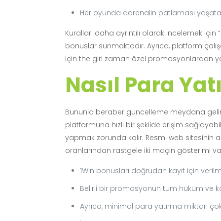
Her oyunda adrenalin patlaması yaşatan h
Kuralları daha ayrıntılı olarak incelemek içi
bonuslar sunmaktadır. Ayrıca, platform çalışanl
için the girl zaman özel promosyonlardan ya
Nasıl Para Yatı
Bununla beraber güncelleme meydana gelir ge
platformuna hızlı bir şekilde erişim sağlaya
yapmak zorunda kalır. Resmi web sitesinin ana
oranlarından rastgele iki maçın gösterimi var
1Win bonusları doğrudan kayıt için veri
Belirli bir promosyonun tüm hüküm ve koş
Ayrıca, minimal para yatırma miktarı çok