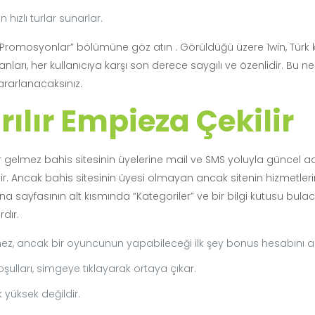
ızlı turlar sunarlar.
n “Promosyonlar” bölümüne göz atın . Görüldüğü üzere 1win, Türk ku
arı, her kullanıcıya karşı son derece saygılı ve özenlidir. Bu ned
rarlanacaksınız.
rılır Empieza Çekilir
lmez bahis sitesinin üyelerine mail ve SMS yoluyla güncel adre
bilir. Ancak bahis sitesinin üyesi olmayan ancak sitenin hizmetl
 sayfasının alt kısmında “Kategoriler” ve bir bilgi kutusu bulaca
dır.
lmez, ancak bir oyuncunun yapabileceği ilk şey bonus hesabını 
ulları, simgeye tıklayarak ortaya çıkar.
 yüksek değildir.