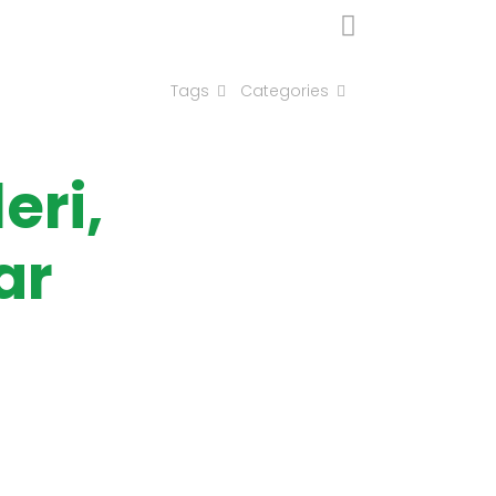
Tags
Categories
eri,
ar