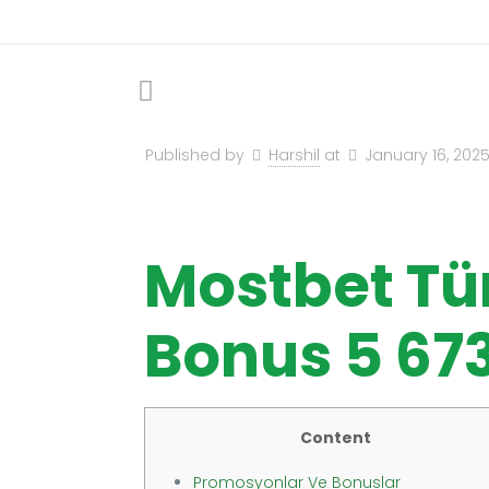
Published by
Harshil
at
January 16, 202
Mostbet Tür
Bonus 5 67
Content
Promosyonlar Ve Bonuslar