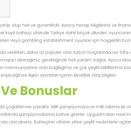
hip olup hızlı ve güvenilirdir. Ayrıca, hesap bilgileriniz ve finan
bet kayit bahisçi ofisinde Türkiye dahil birçok ülkeden oyunculara
sleri veya gambling establishment oyunları için hoşgeldin bon
nda verilirken, daha az popüler olan futbol maçlarında ise %8’e
üşteri desteğimiz, gerektiğinde hızlı yardım sağlar. Ayrıca Mostbe
 memnuniyetine olan bağlılığımız ve çok çeşitli tekliflerimiz bizi
rişeceğinize ilişkin ayrıntıları içeren MostBet Giriş bilgileri.
Ve Bonuslar
da çoğaltılması yasaktır. Milli şampiyonaya ve milli takıma ek ola
 Hollanda şampiyonalarına bahse girerler. Uygulamaları nasıl ind
kında olacaksınız. Bahisçinin ofisinin sitesi çeşitli nedenlerle açı