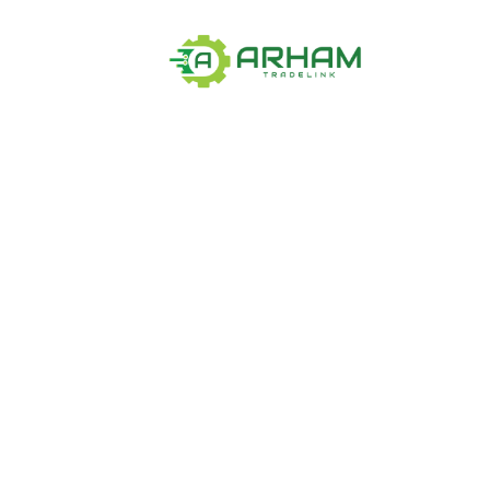
Mostbet Tü
Için Uygul
Bakış, Bon
Home
Air Compressor
Mostbet Türki