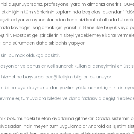
iğinizi düşünüyorsanız, profesyonel yardım almanızı öneririz. G
s etkinliğinin tüm yönlerinin toplamında beş olası puandan” “d
eşvik ediyor ve oyuncularından kendinizi kontrol altında tutarak b
 fazla kaynağını sağlamak için yansıtılır. Genellikle büyük veya 
irilir. Mostbet geliştiricilerinin siteyi yedeklemeye karar verme
şi ana sürümden daha sık bahis yapıyor.
esini bulmak oldukça basittir.
mosyonlar ve bonuslar weil sunarak kullanıcı deneyimini en üst
k hizmetine başvurabileceği iletişim bilgileri bulunuyor.
tem bilinmeyen kaynaklardan yazılım yüklememek için izin isteyec
çevirmeler, turnuvalara biletler ve daha fazlasıyla değiştirileb
enlik bölümündeki telefon ayarlarına gitmektir. Orada, sistemi
, piyasadan indirilmeyen tüm uygulamalar Android os işletim sist