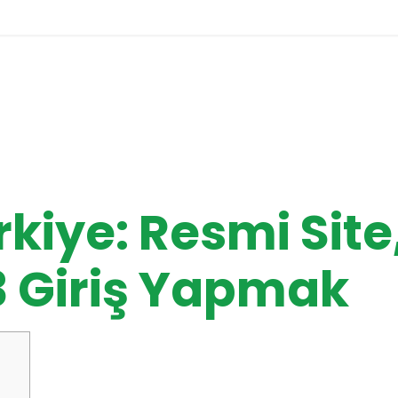
5
kiye: Resmi Site,
3 Giriş Yapmak