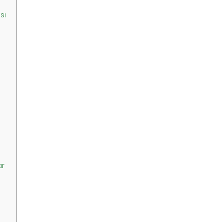
sı
ar